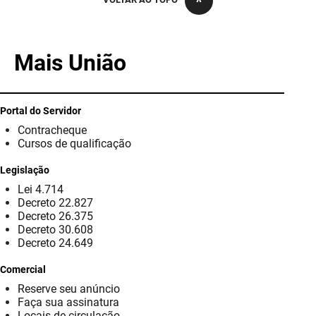
PBGÁS
PB Saúde
Mais União
PBTUR
PBPREV
Portal do Servidor
Contracheque
Projeto Cooperar
Cursos de qualificação
PROCASE
Legislação
Lei 4.714
PROCON
Decreto 22.827
Decreto 26.375
Polícia Militar
Decreto 30.608
Decreto 24.649
Polícia Civil
Comercial
Reserve seu anúncio
Rádio Tabajara
Faça sua assinatura
Locais de circulação