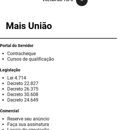
PBGÁS
PB Saúde
Mais União
PBTUR
PBPREV
Portal do Servidor
Contracheque
Projeto Cooperar
Cursos de qualificação
PROCASE
Legislação
Lei 4.714
PROCON
Decreto 22.827
Decreto 26.375
Polícia Militar
Decreto 30.608
Decreto 24.649
Polícia Civil
Comercial
Reserve seu anúncio
Rádio Tabajara
Faça sua assinatura
Locais de circulação