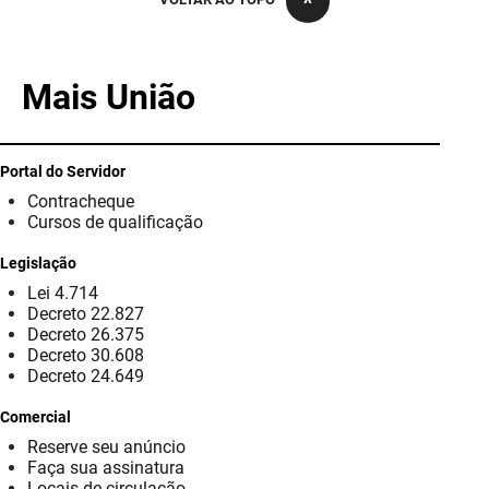
PBGÁS
PB Saúde
Mais União
PBTUR
PBPREV
Portal do Servidor
Contracheque
Projeto Cooperar
Cursos de qualificação
PROCASE
Legislação
Lei 4.714
PROCON
Decreto 22.827
Decreto 26.375
Polícia Militar
Decreto 30.608
Decreto 24.649
Polícia Civil
Comercial
Reserve seu anúncio
Rádio Tabajara
Faça sua assinatura
Locais de circulação