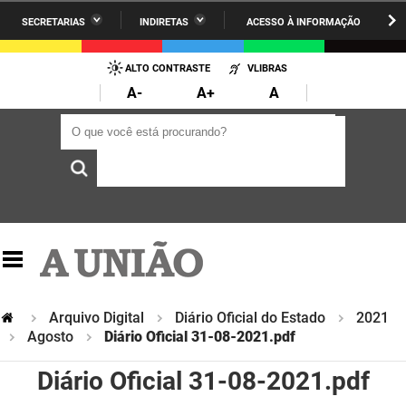
SECRETARIAS
INDIRETAS
ACESSO À INFORMAÇÃO
A União
Administração
IR
PARA
ALTO CONTRASTE
VLIBRAS
AESA
Administração Penitenciária
O
A-
A+
A
CONTEÚDO
ARPB
Agricultura Familiar e Desenvolvimento do Semiárido
O que você está procurando?
O que você está procurando?
Agevisa
Casa Civil do Governador
Cagepa
Casa Militar do Governador
Cehap
Ciência, Tecnologia, Inovação e Ensino Superior
Cinep
Comunicação Institucional
Codata
Controladoria Geral do Estado
Arquivo Digital
Diário Oficial do Estado
2021
Agosto
Diário Oficial 31-08-2021.pdf
Companhia Docas
Cultura
Diário Oficial 31-08-2021.pdf
Corpo de Bombeiros
Desenvolvimento da Agropecuária e Pesca