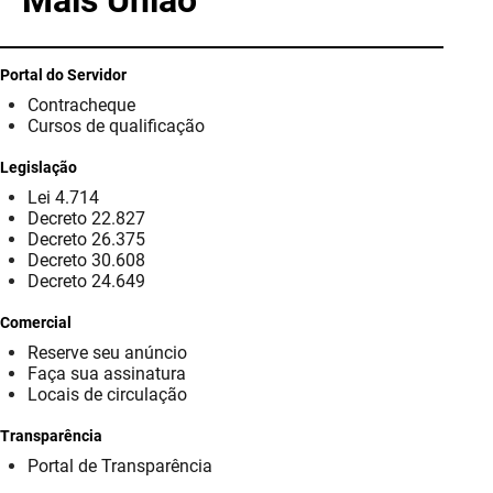
Mais União
PBGÁS
PB Saúde
Portal do Servidor
Contracheque
PBTUR
Cursos de qualificação
PBPREV
Legislação
Lei 4.714
Projeto Cooperar
Decreto 22.827
Decreto 26.375
PROCASE
Decreto 30.608
Decreto 24.649
PROCON
Comercial
Reserve seu anúncio
Polícia Militar
Faça sua assinatura
Locais de circulação
Polícia Civil
Transparência
Rádio Tabajara
Portal de Transparência