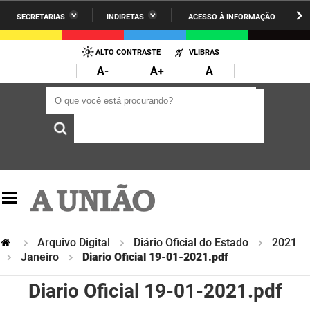
SECRETARIAS
INDIRETAS
ACESSO À INFORMAÇÃO
A União
Administração
IR
PARA
ALTO CONTRASTE
VLIBRAS
AESA
Administração Penitenciária
O
A-
A+
A
CONTEÚDO
ARPB
Agricultura Familiar e Desenvolvimento do Semiárido
O que você está procurando?
O que você está procurando?
Agevisa
Casa Civil do Governador
Cagepa
Casa Militar do Governador
Cehap
Ciência, Tecnologia, Inovação e Ensino Superior
Cinep
Comunicação Institucional
Codata
Controladoria Geral do Estado
Arquivo Digital
Diário Oficial do Estado
2021
Janeiro
Diario Oficial 19-01-2021.pdf
Companhia Docas
Cultura
Diario Oficial 19-01-2021.pdf
Corpo de Bombeiros
Desenvolvimento da Agropecuária e Pesca