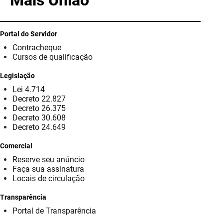
Mais União
PBGÁS
PB Saúde
Portal do Servidor
Contracheque
PBTUR
Cursos de qualificação
PBPREV
Legislação
Lei 4.714
Projeto Cooperar
Decreto 22.827
Decreto 26.375
PROCASE
Decreto 30.608
Decreto 24.649
PROCON
Comercial
Reserve seu anúncio
Polícia Militar
Faça sua assinatura
Locais de circulação
Polícia Civil
Transparência
Rádio Tabajara
Portal de Transparência