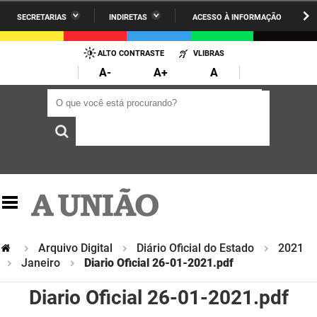
SECRETARIAS
INDIRETAS
ACESSO À INFORMAÇÃO
A União
Administração
IR
PARA
ALTO CONTRASTE
VLIBRAS
AESA
Administração Penitenciária
O
A-
A+
A
CONTEÚDO
ARPB
Agricultura Familiar e Desenvolvimento do Semiárido
O que você está procurando?
O que você está procurando?
Agevisa
Casa Civil do Governador
Cagepa
Casa Militar do Governador
Cehap
Ciência, Tecnologia, Inovação e Ensino Superior
Cinep
Comunicação Institucional
Codata
Controladoria Geral do Estado
Arquivo Digital
Diário Oficial do Estado
2021
Janeiro
Diario Oficial 26-01-2021.pdf
Companhia Docas
Cultura
Diario Oficial 26-01-2021.pdf
Corpo de Bombeiros
Desenvolvimento da Agropecuária e Pesca