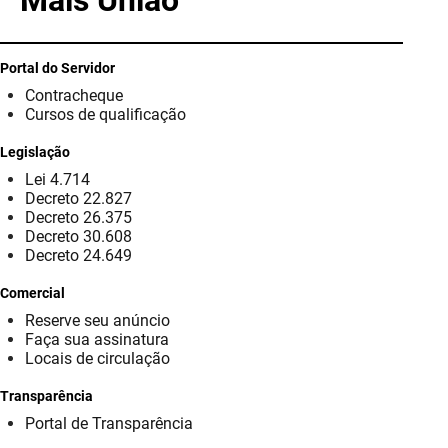
Mais União
PBGÁS
PB Saúde
Portal do Servidor
Contracheque
PBTUR
Cursos de qualificação
PBPREV
Legislação
Lei 4.714
Projeto Cooperar
Decreto 22.827
Decreto 26.375
PROCASE
Decreto 30.608
Decreto 24.649
PROCON
Comercial
Reserve seu anúncio
Polícia Militar
Faça sua assinatura
Locais de circulação
Polícia Civil
Transparência
Rádio Tabajara
Portal de Transparência