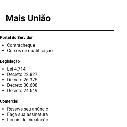
PBGÁS
Mais União
PB Saúde
PBTUR
Portal do Servidor
PBPREV
Contracheque
Cursos de qualificação
Projeto Cooperar
Legislação
PROCASE
Lei 4.714
Decreto 22.827
PROCON
Decreto 26.375
Decreto 30.608
Decreto 24.649
Polícia Militar
Comercial
Polícia Civil
Reserve seu anúncio
Faça sua assinatura
Rádio Tabajara
Locais de circulação