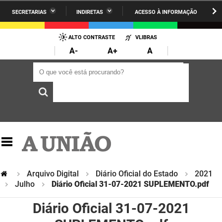
SECRETARIAS
INDIRETAS
ACESSO À INFORMAÇÃO
A União
Administração
IR
PARA
ALTO CONTRASTE
VLIBRAS
AESA
Administração Penitenciária
O
A-
A+
A
CONTEÚDO
ARPB
Agricultura Familiar e Desenvolvimento do Semiárido
O que você está procurando?
O que você está procurando?
Agevisa
Casa Civil do Governador
Cagepa
Casa Militar do Governador
Cehap
Ciência, Tecnologia, Inovação e Ensino Superior
Cinep
Comunicação Institucional
Codata
Controladoria Geral do Estado
Arquivo Digital
Diário Oficial do Estado
2021
Julho
Diário Oficial 31-07-2021 SUPLEMENTO.pdf
Companhia Docas
Cultura
Diário Oficial 31-07-2021
Corpo de Bombeiros
Desenvolvimento da Agropecuária e Pesca