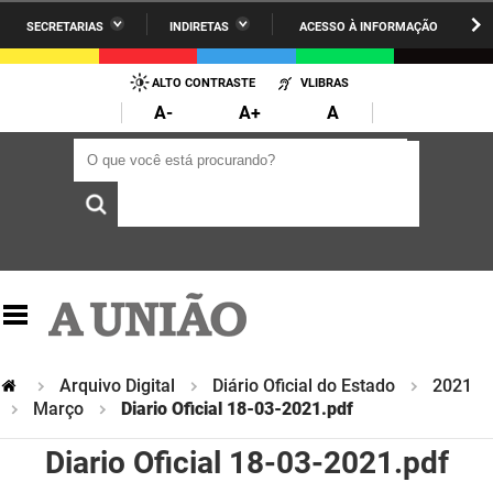
SECRETARIAS
INDIRETAS
ACESSO À INFORMAÇÃO
A União
Administração
IR
PARA
ALTO CONTRASTE
VLIBRAS
AESA
Administração Penitenciária
O
A-
A+
A
CONTEÚDO
ARPB
Agricultura Familiar e Desenvolvimento do Semiárido
O que você está procurando?
O que você está procurando?
Agevisa
Casa Civil do Governador
Cagepa
Casa Militar do Governador
Cehap
Ciência, Tecnologia, Inovação e Ensino Superior
Cinep
Comunicação Institucional
Codata
Controladoria Geral do Estado
Arquivo Digital
Diário Oficial do Estado
2021
Março
Diario Oficial 18-03-2021.pdf
Companhia Docas
Cultura
Diario Oficial 18-03-2021.pdf
Corpo de Bombeiros
Desenvolvimento da Agropecuária e Pesca