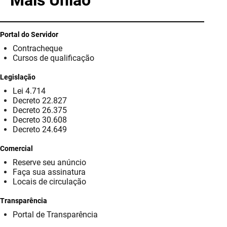
Mais União
PBGÁS
PB Saúde
Portal do Servidor
Contracheque
PBTUR
Cursos de qualificação
PBPREV
Legislação
Lei 4.714
Projeto Cooperar
Decreto 22.827
Decreto 26.375
PROCASE
Decreto 30.608
Decreto 24.649
PROCON
Comercial
Reserve seu anúncio
Polícia Militar
Faça sua assinatura
Locais de circulação
Polícia Civil
Transparência
Rádio Tabajara
Portal de Transparência