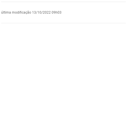
DER
Desenvolvimento e da Articulação Municipal
última modificação
13/10/2022 09h03
DETRAN
Desenvolvimento Humano
EMPAER
Educação
ESPEP
Empreender
EPC
Secretaria de Fazenda
FAC
Secretaria de Governo
Fapesq
Infraestrutura e dos Recursos Hídricos
Fundação Casa de José Américo
Juventude, Esporte e Lazer
FUNAD
Meio Ambiente e Sustentabilidade
FUNDAC
Mulher e da Diversidade Humana