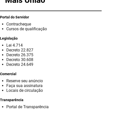
Mais União
PBGÁS
PB Saúde
Portal do Servidor
Contracheque
PBTUR
Cursos de qualificação
PBPREV
Legislação
Lei 4.714
Projeto Cooperar
Decreto 22.827
Decreto 26.375
PROCASE
Decreto 30.608
Decreto 24.649
PROCON
Comercial
Reserve seu anúncio
Polícia Militar
Faça sua assinatura
Locais de circulação
Polícia Civil
Transparência
Rádio Tabajara
Portal de Transparência