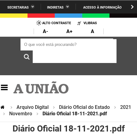
SECRETARIAS
INDIRETAS
ACESSO À INFORMAÇÃO
A União
Administração
IR
PARA
ALTO CONTRASTE
VLIBRAS
AESA
Administração Penitenciária
O
A-
A+
A
CONTEÚDO
ARPB
Agricultura Familiar e Desenvolvimento do Semiárido
O que você está procurando?
O que você está procurando?
Agevisa
Casa Civil do Governador
Cagepa
Casa Militar do Governador
Cehap
Ciência, Tecnologia, Inovação e Ensino Superior
Cinep
Comunicação Institucional
Codata
Controladoria Geral do Estado
Arquivo Digital
Diário Oficial do Estado
2021
Novembro
Diário Oficial 18-11-2021.pdf
Companhia Docas
Cultura
Diário Oficial 18-11-2021.pdf
Corpo de Bombeiros
Desenvolvimento da Agropecuária e Pesca