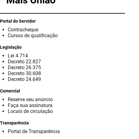
Mais União
PBGÁS
PB Saúde
Portal do Servidor
Contracheque
PBTUR
Cursos de qualificação
PBPREV
Legislação
Lei 4.714
Projeto Cooperar
Decreto 22.827
Decreto 26.375
PROCASE
Decreto 30.608
Decreto 24.649
PROCON
Comercial
Reserve seu anúncio
Polícia Militar
Faça sua assinatura
Locais de circulação
Polícia Civil
Transparência
Rádio Tabajara
Portal de Transparência