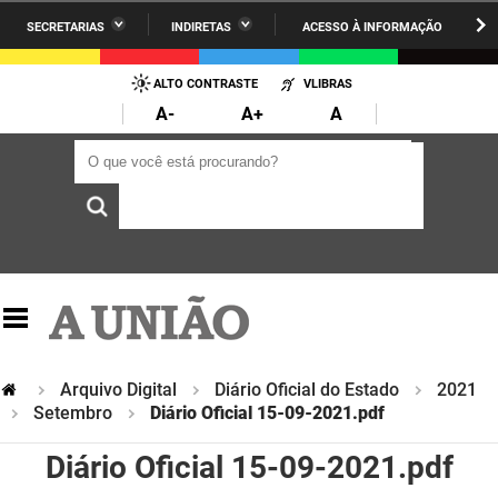
SECRETARIAS
INDIRETAS
ACESSO À INFORMAÇÃO
A União
Administração
IR
PARA
ALTO CONTRASTE
VLIBRAS
AESA
Administração Penitenciária
O
A-
A+
A
CONTEÚDO
ARPB
Agricultura Familiar e Desenvolvimento do Semiárido
O que você está procurando?
O que você está procurando?
Agevisa
Casa Civil do Governador
Cagepa
Casa Militar do Governador
Cehap
Ciência, Tecnologia, Inovação e Ensino Superior
Cinep
Comunicação Institucional
Codata
Controladoria Geral do Estado
Arquivo Digital
Diário Oficial do Estado
2021
Setembro
Diário Oficial 15-09-2021.pdf
Companhia Docas
Cultura
Diário Oficial 15-09-2021.pdf
Corpo de Bombeiros
Desenvolvimento da Agropecuária e Pesca