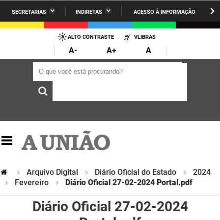
SECRETARIAS
INDIRETAS
ACESSO À INFORMAÇÃO
A União
Administração
IR
PARA
ALTO CONTRASTE
VLIBRAS
AESA
Administração Penitenciária
O
A-
A+
A
CONTEÚDO
ARPB
Agricultura Familiar e Desenvolvimento do Semiárido
O que você está procurando?
O que você está procurando?
Agevisa
Casa Civil do Governador
Cagepa
Casa Militar do Governador
Cehap
Ciência, Tecnologia, Inovação e Ensino Superior
Cinep
Comunicação Institucional
Codata
Controladoria Geral do Estado
Arquivo Digital
Diário Oficial do Estado
2024
Fevereiro
Diário Oficial 27-02-2024 Portal.pdf
Companhia Docas
Cultura
Diário Oficial 27-02-2024
Corpo de Bombeiros
Desenvolvimento da Agropecuária e Pesca