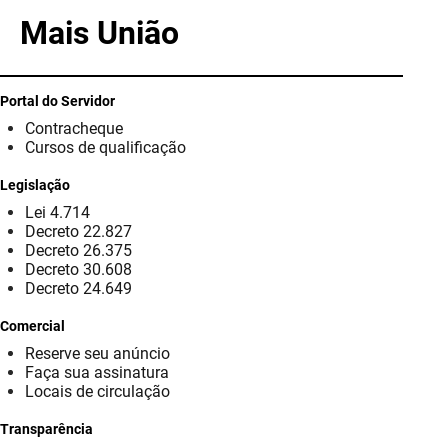
PBGÁS
Mais União
PB Saúde
PBTUR
Portal do Servidor
Contracheque
PBPREV
Cursos de qualificação
Legislação
Projeto Cooperar
Lei 4.714
Decreto 22.827
PROCASE
Decreto 26.375
Decreto 30.608
PROCON
Decreto 24.649
Polícia Militar
Comercial
Reserve seu anúncio
Polícia Civil
Faça sua assinatura
Locais de circulação
Rádio Tabajara
Transparência