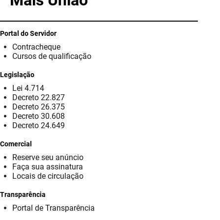
Mais União
PBGÁS
PB Saúde
Portal do Servidor
Contracheque
PBTUR
Cursos de qualificação
PBPREV
Legislação
Lei 4.714
Projeto Cooperar
Decreto 22.827
Decreto 26.375
PROCASE
Decreto 30.608
Decreto 24.649
PROCON
Comercial
Reserve seu anúncio
Polícia Militar
Faça sua assinatura
Locais de circulação
Polícia Civil
Transparência
Rádio Tabajara
Portal de Transparência