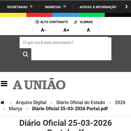
SECRETARIAS
INDIRETAS
ACESSO À INFORMAÇÃO
A União
Administração
IR
PARA
ALTO CONTRASTE
VLIBRAS
AESA
Administração Penitenciária
O
A-
A+
A
CONTEÚDO
ARPB
Agricultura Familiar e Desenvolvimento do Semiárido
O que você está procurando?
O que você está procurando?
Agevisa
Casa Civil do Governador
Cagepa
Casa Militar do Governador
Cehap
Ciência, Tecnologia, Inovação e Ensino Superior
Cinep
Comunicação Institucional
Codata
Controladoria Geral do Estado
Arquivo Digital
Diário Oficial do Estado
2026
Março
Diário Oficial 25-03-2026 Portal.pdf
Companhia Docas
Cultura
Diário Oficial 25-03-2026
Corpo de Bombeiros
Desenvolvimento da Agropecuária e Pesca