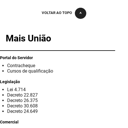
PBGÁS
VOLTAR AO TOPO
PB Saúde
PBTUR
Mais União
PBPREV
Projeto Cooperar
Portal do Servidor
Contracheque
PROCASE
Cursos de qualificação
PROCON
Legislação
Lei 4.714
Polícia Militar
Decreto 22.827
Decreto 26.375
Polícia Civil
Decreto 30.608
Decreto 24.649
Rádio Tabajara
Comercial