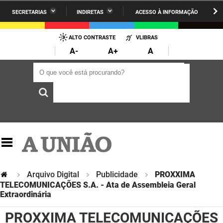
SECRETARIAS
INDIRETAS
ACESSO À INFORMAÇÃO
A União
Administração
IR
PARA
ALTO CONTRASTE
VLIBRAS
AESA
Administração Penitenciária
O
A-
A+
A
CONTEÚDO
ARPB
Agricultura Familiar e Desenvolvimento do Semiárido
O que você está procurando?
O que você está procurando?
Agevisa
Casa Civil do Governador
Cagepa
Casa Militar do Governador
Cehap
Ciência, Tecnologia, Inovação e Ensino Superior
Cinep
Comunicação Institucional
Codata
Controladoria Geral do Estado
Arquivo Digital
Publicidade
PROXXIMA
TELECOMUNICAÇÕES S.A. - Ata de Assembleia Geral
Companhia Docas
Extraordinária
Cultura
PROXXIMA TELECOMUNICAÇÕES
Corpo de Bombeiros
Desenvolvimento da Agropecuária e Pesca