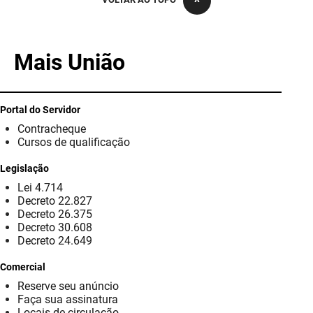
PBGÁS
PB Saúde
Mais União
PBTUR
PBPREV
Portal do Servidor
Contracheque
Projeto Cooperar
Cursos de qualificação
PROCASE
Legislação
Lei 4.714
PROCON
Decreto 22.827
Decreto 26.375
Polícia Militar
Decreto 30.608
Decreto 24.649
Polícia Civil
Comercial
Reserve seu anúncio
Rádio Tabajara
Faça sua assinatura
Locais de circulação