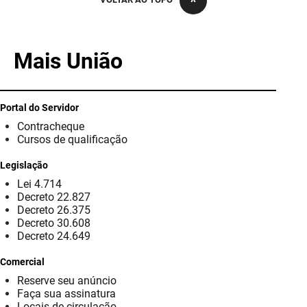
PBGÁS
PB Saúde
Mais União
PBTUR
PBPREV
Portal do Servidor
Contracheque
Projeto Cooperar
Cursos de qualificação
PROCASE
Legislação
Lei 4.714
PROCON
Decreto 22.827
Decreto 26.375
Polícia Militar
Decreto 30.608
Decreto 24.649
Polícia Civil
Comercial
Reserve seu anúncio
Rádio Tabajara
Faça sua assinatura
Locais de circulação