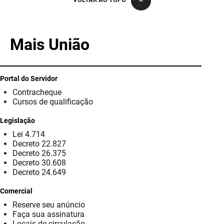
PBGÁS
PB Saúde
Mais União
PBTUR
PBPREV
Portal do Servidor
Contracheque
Projeto Cooperar
Cursos de qualificação
PROCASE
Legislação
Lei 4.714
PROCON
Decreto 22.827
Decreto 26.375
Polícia Militar
Decreto 30.608
Decreto 24.649
Polícia Civil
Comercial
Reserve seu anúncio
Rádio Tabajara
Faça sua assinatura
Locais de circulação