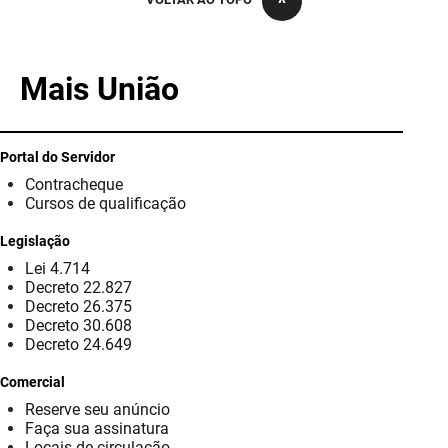
PBGÁS
PB Saúde
Mais União
PBTUR
PBPREV
Portal do Servidor
Contracheque
Projeto Cooperar
Cursos de qualificação
PROCASE
Legislação
Lei 4.714
PROCON
Decreto 22.827
Decreto 26.375
Polícia Militar
Decreto 30.608
Decreto 24.649
Polícia Civil
Comercial
Reserve seu anúncio
Rádio Tabajara
Faça sua assinatura
Locais de circulação