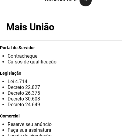
PBGÁS
PB Saúde
Mais União
PBTUR
PBPREV
Portal do Servidor
Contracheque
Projeto Cooperar
Cursos de qualificação
PROCASE
Legislação
Lei 4.714
PROCON
Decreto 22.827
Decreto 26.375
Polícia Militar
Decreto 30.608
Decreto 24.649
Polícia Civil
Comercial
Reserve seu anúncio
Rádio Tabajara
Faça sua assinatura
Locais de circulação