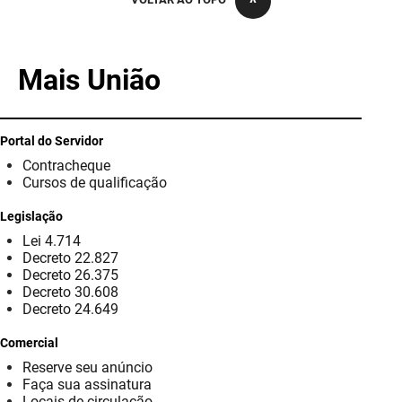
PBGÁS
PB Saúde
Mais União
PBTUR
PBPREV
Portal do Servidor
Contracheque
Projeto Cooperar
Cursos de qualificação
PROCASE
Legislação
Lei 4.714
PROCON
Decreto 22.827
Decreto 26.375
Polícia Militar
Decreto 30.608
Decreto 24.649
Polícia Civil
Comercial
Reserve seu anúncio
Rádio Tabajara
Faça sua assinatura
Locais de circulação