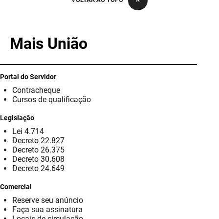
PBGÁS
PB Saúde
Mais União
PBTUR
PBPREV
Portal do Servidor
Contracheque
Projeto Cooperar
Cursos de qualificação
PROCASE
Legislação
Lei 4.714
PROCON
Decreto 22.827
Decreto 26.375
Polícia Militar
Decreto 30.608
Decreto 24.649
Polícia Civil
Comercial
Reserve seu anúncio
Rádio Tabajara
Faça sua assinatura
Locais de circulação