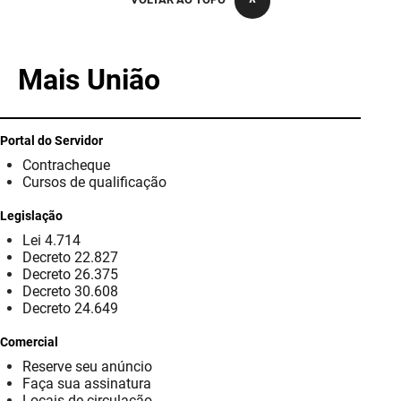
PBGÁS
PB Saúde
Mais União
PBTUR
PBPREV
Portal do Servidor
Contracheque
Projeto Cooperar
Cursos de qualificação
PROCASE
Legislação
Lei 4.714
PROCON
Decreto 22.827
Decreto 26.375
Polícia Militar
Decreto 30.608
Decreto 24.649
Polícia Civil
Comercial
Reserve seu anúncio
Rádio Tabajara
Faça sua assinatura
Locais de circulação