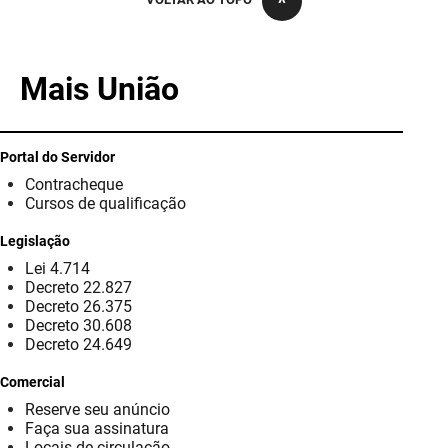
PBGÁS
PB Saúde
Mais União
PBTUR
PBPREV
Portal do Servidor
Contracheque
Projeto Cooperar
Cursos de qualificação
PROCASE
Legislação
Lei 4.714
PROCON
Decreto 22.827
Decreto 26.375
Polícia Militar
Decreto 30.608
Decreto 24.649
Polícia Civil
Comercial
Reserve seu anúncio
Rádio Tabajara
Faça sua assinatura
Locais de circulação