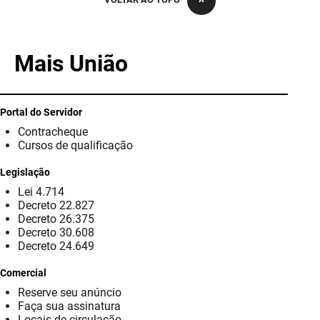
PBGÁS
PB Saúde
Mais União
PBTUR
PBPREV
Portal do Servidor
Contracheque
Projeto Cooperar
Cursos de qualificação
PROCASE
Legislação
Lei 4.714
PROCON
Decreto 22.827
Decreto 26.375
Polícia Militar
Decreto 30.608
Decreto 24.649
Polícia Civil
Comercial
Reserve seu anúncio
Rádio Tabajara
Faça sua assinatura
Locais de circulação