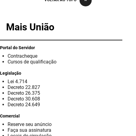
PBGÁS
PB Saúde
Mais União
PBTUR
PBPREV
Portal do Servidor
Contracheque
Projeto Cooperar
Cursos de qualificação
PROCASE
Legislação
Lei 4.714
PROCON
Decreto 22.827
Decreto 26.375
Polícia Militar
Decreto 30.608
Decreto 24.649
Polícia Civil
Comercial
Reserve seu anúncio
Rádio Tabajara
Faça sua assinatura
Locais de circulação