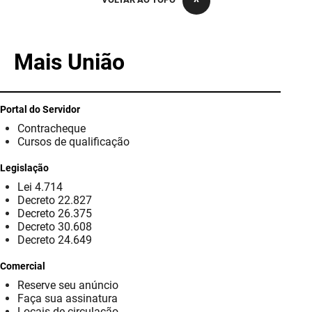
PBGÁS
PB Saúde
Mais União
PBTUR
PBPREV
Portal do Servidor
Contracheque
Projeto Cooperar
Cursos de qualificação
PROCASE
Legislação
Lei 4.714
PROCON
Decreto 22.827
Decreto 26.375
Polícia Militar
Decreto 30.608
Decreto 24.649
Polícia Civil
Comercial
Reserve seu anúncio
Rádio Tabajara
Faça sua assinatura
Locais de circulação