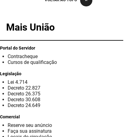
PBGÁS
PB Saúde
Mais União
PBTUR
PBPREV
Portal do Servidor
Contracheque
Projeto Cooperar
Cursos de qualificação
PROCASE
Legislação
Lei 4.714
PROCON
Decreto 22.827
Decreto 26.375
Polícia Militar
Decreto 30.608
Decreto 24.649
Polícia Civil
Comercial
Reserve seu anúncio
Rádio Tabajara
Faça sua assinatura
Locais de circulação